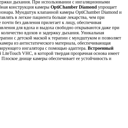
адержки дыхания. При использовании с ингаляционными
обная конструкция камеры
OptiChamber Diamond
упрощает
тационара. Мундштук клапанной камеры OptiChamber Diamond и
авлять в легкие пациента больше лекарства, чем при
 почти без давления прилегает к лицу, обеспечивая
авления для вдоха и выдоха свободно открываются даже при
 количество вдохов и задержку дыхания. Уникальная
ерапии с детской маской к терапии с мундштуком и позволяет
камера из антистатического материала, обеспечивающая
озирующего ингалятора с помощью адаптера.
Встроенный
LiteTouch VHC, в которой твердая прозрачная основа имеет
 Плоское днище камеры обеспечивает ее устойчивость и