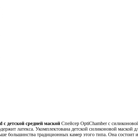
 с детской средней маской
Спейсер OptiChamber с силиконовой
одержит латекса. Укомплектована детской силиконовой маской для
ше большинства традиционных камер этого типа. Она состоит и