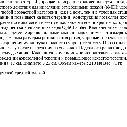
тивлением, который упрощает измерение количества вдохов и з
строго действия для ингаляции отмеренными дозами (pMDI) уд
 любой возрастной категории, как на дому, так и в условиях с
вании и повышают качество терапии. Конструкция позволяет дост
рачная основа маски имеет уникальное мягкое покрытие, которое
еимущества
клапанной камеры OptiChamber: Клапаны низкого д
ны для детей. Хорошо видимый клапан выдоха помогает измерять
е, к малым размерам ротового отверстия, упрощает переход от т
соединения мундштука и адаптера упрощает чистку. Прозрачная 
ию сразу после извлечения из упаковки. Надежное крепление д
ному дыханию. Клапанную камеру можно использовать с маской 
оведении аэрозольной терапии и повышающее качество терапии.
ина: 17 см. Диаметр: 5.25 см. Объем камеры: 218 мл Вес: 71 гр.
етской средней маской