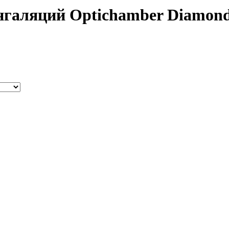
аляций Optichamber Diamond 