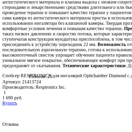
антистатического материала и клапана выдоха с низким сопро
стероидами и лекарственными средствами длительного или бы
проведение терапии и повышает качество терапии у пациентов
сама камера из антистатического материала просты в использо
использовании ингалятора без клапанной камеры. Твердая проз
комфортные условия лечения и повышая качество терапии.
Пр
таких низких давлениях и скоростях потока, которые характер
ступенчатая конструкция мундштука приспособлена, в том числ
присоединять к устройству переходник 22 мм.
Возможность
от
последовательную аэрозольную терапию, готова к использован
высокопоточный свисток упрощает обучение пациента правиль
уникальное мягкое покрытие, обеспечивающее комфорт при пр
предохраняет от скатывания.
Технические характеристики:
Дл
Спейсер RESPIRONICS для ингаляций Optichamber Diamond с д
Голосов: 25
Артикул: 21413724
Производитель: Respironics Inc.
1
1 690
руб.
Купить
Отзывы