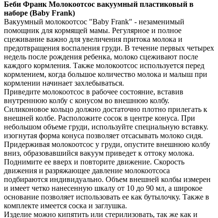
Беби Франк Молокоотсос вакуумный пластиковый в
наборе (Baby Frank)
Вакуумный молокоотсос "Baby Frank" - незаменимый
помощник для кормящей мамы. Регулярное и полное
сцеживание важно для увеличения притока молока и
предотвращения воспаления груди. В течение первых четырех
недель после рождения ребенка, молоко сцеживают после
каждого кормления. Также молокоотсос используется перед
кормлением, когда большое количество молока и малыш при
кормлении начинает захлебываться.
Приведите молокоотсос в рабочее состояние, вставив
внутреннюю колбу с конусом во внешнюю колбу.
Силиконовое кольцо должно достаточно плотно прилегать к
внешней колбе. Расположите сосок в центре конуса. При
небольшом объеме груди, используйте специальную вставку.
изогнутая форма конуса позволяет отсасывать молоко сидя.
Придерживая молокоотсос у груди, опустите внешнюю колбу
вниз, образовавшийся вакуум приведет к оттоку молока.
Поднимите ее вверх и повторите движение. Скорость
движения и разряжающее давление молокоотсоса
подбираются индивидуально. Объем внешней колбы измерен
и имеет четко нанесенную шкалу от 10 до 90 мл, а широкое
основание позволяет использовать ее как бутылочку. Также в
комплекте имеется соска и заглушка.
Изделие можно кипятить или стерилизовать, так же как и