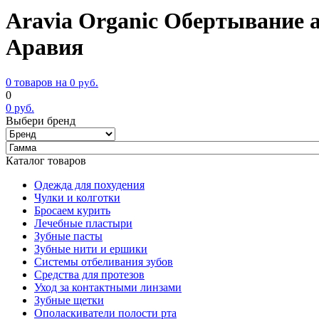
Aravia Organic Обертывание ан
Аравия
0 товаров на
0
руб.
0
0
руб.
Выбери бренд
Каталог товаров
Одежда для похудения
Чулки и колготки
Бросаем курить
Лечебные пластыри
Зубные пасты
Зубные нити и ершики
Системы отбеливания зубов
Средства для протезов
Уход за контактными линзами
Зубные щетки
Ополаскиватели полости рта