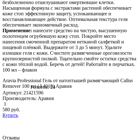
безболезненно отшелушивают омертвевшие клетки.
Насыщенная формула с экстрактами растений обеспечивает
коже стоп эффективную защиту, успокаивающее и
восстанавливающее действие. Оптимальная текстура геля
обеспечивает экономичный расход.
Применение:
нанесите средство на чистую, высушенную
полотенцем огрубевшую кожу стоп. Покройте место
нанесения смоченной препаратом нетканой салфеткой и
пищевой плёнкой. Выдержите от 3 до 5 минут. Удалите
излишки геля с кожи. Счистите размягченные ороговелости
крупнозернистой пилкой. Тщательно смойте остатки средства
с кожи тёплой водой. Беречь от детей! Работайте в перчатках.
100 мл – флакон
Aravia Professional Гель от натоптышей размягчающий Callus
Remover 100 мл (А4018) Аравия
Голосов: 24
Артикул: 21421596
Производитель: Аравия
1
580
руб.
Купить
Отзывы