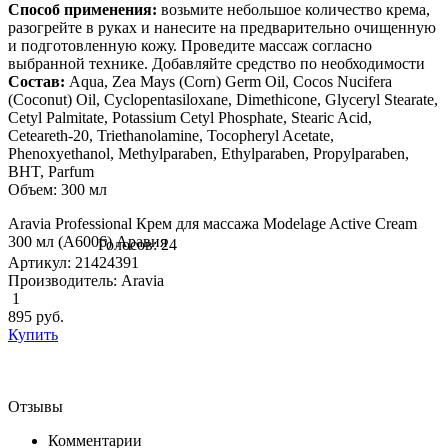
Способ применения:
возьмите небольшое количество крема,
разогрейте в руках и нанесите на предварительно очищенную
и подготовленную кожу. Проведите массаж согласно
выбранной технике. Добавляйте средство по необходимости
Состав:
Aqua, Zea Mays (Corn) Germ Oil, Cocos Nucifera
(Coconut) Oil, Cyclopentasiloxane, Dimethicone, Glyceryl Stearate,
Cetyl Palmitate, Potassium Cetyl Phosphate, Stearic Acid,
Ceteareth-20, Triethanolamine, Tocopheryl Acetate,
Phenoxyethanol, Methylparaben, Ethylparaben, Propylparaben,
BHT, Parfum
Объем: 300 мл
Aravia Professional Крем для массажа Modelage Active Cream
300 мл (А6006) Аравия
Голосов: 24
Артикул: 21424391
Производитель: Aravia
1
895
руб.
Купить
Отзывы
Комментарии