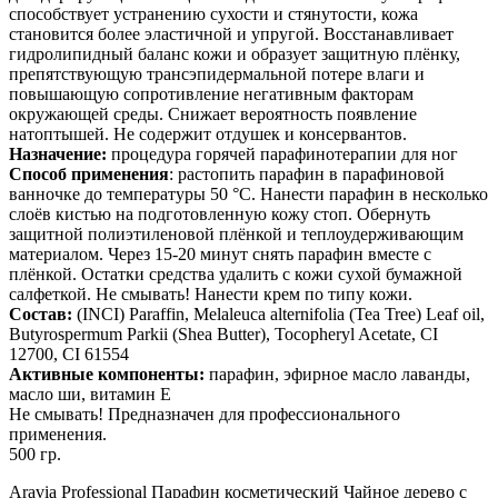
способствует устранению сухости и стянутости, кожа
становится более эластичной и упругой. Восстанавливает
гидролипидный баланс кожи и образует защитную плёнку,
препятствующую трансэпидермальной потере влаги и
повышающую сопротивление негативным факторам
окружающей среды. Снижает вероятность появление
натоптышей. Не содержит отдушек и консервантов.
Назначение:
процедура горячей парафинотерапии для ног
Способ применения
: растопить парафин в парафиновой
ванночке до температуры 50 °С. Нанести парафин в несколько
слоёв кистью на подготовленную кожу стоп. Обернуть
защитной полиэтиленовой плёнкой и теплоудерживающим
материалом. Через 15-20 минут снять парафин вместе с
плёнкой. Остатки средства удалить с кожи сухой бумажной
салфеткой. Не смывать! Нанести крем по типу кожи.
Состав:
(INCI) Paraffin, Melaleuca alternifolia (Tea Tree) Leaf oil,
Butyrospermum Parkii (Shea Butter), Tocopheryl Acetate, CI
12700, CI 61554
Активные компоненты:
парафин, эфирное масло лаванды,
масло ши, витамин Е
Не смывать! Предназначен для профессионального
применения.
500 гр.
Aravia Professional Парафин косметический Чайное дерево с