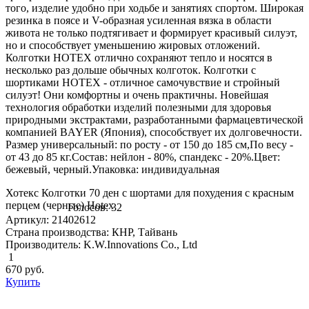
того, изделие удобно при ходьбе и занятиях спортом. Широкая
резинка в поясе и V-образная усиленная вязка в области
живота не только подтягивает и формирует красивый силуэт,
но и способствует уменьшению жировых отложений.
Колготки HOTEX отлично сохраняют тепло и носятся в
несколько раз дольше обычных колготок. Колготки с
шортиками HOTEX - отличное самочувствие и стройный
силуэт! Они комфортны и очень практичны. Новейшая
технология обработки изделий полезными для здоровья
природными экстрактами, разработанными фармацевтической
компанией BAYER (Япония), способствует их долговечности.
Размер универсальный: по росту - от 150 до 185 см,По весу -
от 43 до 85 кг.Состав: нейлон - 80%, спандекс - 20%.Цвет:
бежевый, черный.Упаковка: индивидуальная
Хотекс Колготки 70 ден с шортами для похудения с красным
перцем (черные) Hotex
Голосов: 32
Артикул: 21402612
Страна производства: КНР, Тайвань
Производитель: K.W.Innovations Co., Ltd
1
670
руб.
Купить