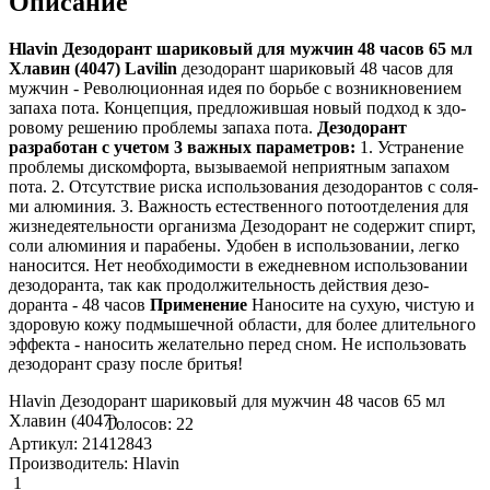
Описание
Hlavin Дезодорант шариковый для мужчин 48 часов 65 мл
Хлавин (4047) Lavilin
дезодорант шарико­вый 48 часов для
мужчин - Рево­люционная идея по борьбе с возни­кновением
запаха пота. Конце­пция, предложившая новый подход к здо­
ровому решению пробле­мы запаха пота.
Дезо­дорант
разработан с уче­том 3 важных параметров:
1. Устра­нение
проблемы диско­мфорта, вызываемой непри­ятным запахом
пота. 2. Отсу­тствие риска использо­вания дезодорантов с соля­
ми алюминия. 3. Важно­сть естественного пото­отделения для
жизне­деятельности организма Дезо­дорант не содержит спи­рт,
соли алюминия и пара­бены. Удобен в испо­льзовании, легко
наносится. Нет нео­бходимости в ежедне­вном использовании
дезо­доранта, так как про­должительность действия дезо­
доранта - 48 часов
Применение
Наносите на сухую, чистую и
здо­ровую кожу подмышечной обла­сти, для более дли­тельного
эффекта - нано­сить желательно перед сном. Не испо­льзовать
дезодорант сразу после бритья!
Hlavin Дезодорант шариковый для мужчин 48 часов 65 мл
Хлавин (4047)
Голосов: 22
Артикул: 21412843
Производитель: Hlavin
1