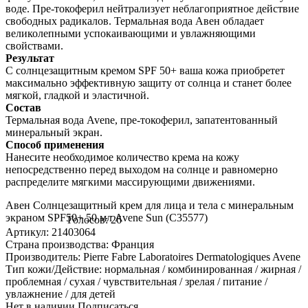
воде. Пре-токоферил нейтрализует неблагоприятное действие
свободных радикалов. Термальная вода Авен обладает
великолепными успокаивающими и увлажняющими
свойствами.
Результат
С солнцезащитным кремом SPF 50+ ваша кожа приобретет
максимально эффективную защиту от солнца и станет более
мягкой, гладкой и эластичной.
Состав
Термальная вода Avene, пре-токоферил, запатентованный
минеральный экран.
Способ применения
Нанесите необходимое количество крема на кожу
непосредственно перед выходом на солнце и равномерно
распределите мягкими массирующими движениями.
Авен Солнцезащитный крем для лица и тела с минеральным
экраном SPF50+ 50 мл Avene Sun (С35577)
Голосов: 26
Артикул: 21403064
Страна производства: Франция
Производитель: Pierre Fabre Laboratoires Dermatologiques Avene
Тип кожи/Действие: нормальная / комбинированная / жирная /
проблемная / сухая / чувствительная / зрелая / питание /
увлажнение / для детей
Нет в наличии
Подписаться