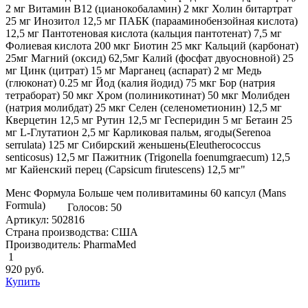
2 мг Витамин B12 (цианокобаламин) 2 мкг Холин битартрат
25 мг Инозитол 12,5 мг ПАБК (парааминобензойная кислота)
12,5 мг Пантотеновая кислота (кальция пантотенат) 7,5 мг
Фолиевая кислота 200 мкг Биотин 25 мкг Кальций (карбонат)
25мг Магний (оксид) 62,5мг Калий (фосфат двуосновной) 25
мг Цинк (цитрат) 15 мг Марганец (аспарат) 2 мг Медь
(глюконат) 0.25 мг Йод (калия йодид) 75 мкг Бор (натрия
тетраборат) 50 мкг Хром (полиникотинат) 50 мкг Молибден
(натрия молибдат) 25 мкг Селен (селенометионин) 12,5 мг
Кверцетин 12,5 мг Рутин 12,5 мг Гесперидин 5 мг Бетаин 25
мг L-Глутатион 2,5 мг Карликовая пальм, ягоды(Serenoa
serrulata) 125 мг Сибирский женьшень(Eleutherococcus
senticosus) 12,5 мг Пажитник (Trigonella foenumgraecum) 12,5
мг Кайенский перец (Capsicum firutescens) 12,5 мг"
Менс Формула Больше чем поливитамины 60 капсул (Mans
Formula)
Голосов: 50
Артикул: 502816
Страна производства: США
Производитель: PharmaMed
1
920
руб.
Купить