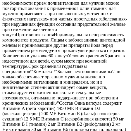
необходимости прием поливитаминов для мужчин можно
повторить.Показания к применениюПоливитамины для
мужчин применяют: - при повышенных умственных и
физических нагрузках- при частых простудных заболеваниях-
при нарушениях функции состояния предстательной железы-
при снижении жизненного
тонусаПротивопоказанияИндивидуальная непереносимость
компонентов продукта. Лицам с заболеваниями щитовидной
железы и принимающим другие препараты йода перед
применением рекомендуется проконсультироваться с врачом.
Количество в упаковке60 капсулУсловия храненияХранить в
недоступном для детей, сухом месте при комнатной
температуре.Срок хранения3 годаОтзывы
специалистов\"Комплекс \"Больше чем поливитамины\" не
только обеспечивает организм мужчины жизненно
необходимыми витаминами и минералами, но и в
значительной степени активизирует обмен веществ,
стимулирует его жизненные силы и сексуальные
возможности, оптимально поддерживает при обострении
хронических заболеваний.\"Состав Одна капсула содержит
Витамин A (бета-каротин) 4950 МЕ Витамин D3
(холекальциферол) 200 МЕ Витамин E (d-альфа токоферола
сукцинат) 12,5 МЕ Витамин C (аскорбиновая кислота) 50 мг
Витамин B I (тиамин) 2 мг Витамин B2 (рибофлавин) 2 мг
Никотинамид 30 мг Витамин B6 (пиридоксина гидрохлорид)