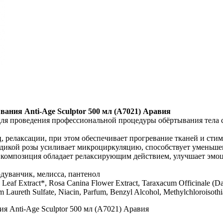
ания Anti-Age Sculptor 500 мл (А7021) Аравия
для проведения профессиональной процедуры обёртывания тела 
релаксации, при этом обеспечивает прогревание тканей и стим
 дикой розы усиливает микроциркуляцию, способствует уменьшен
композиция обладает релаксирующим действием, улучшает эмо
 одуванчик, мелисса, пантенол
s Leaf Extract*, Rosa Сanina Flower Extract, Taraxacum Officinale (Dan
Laureth Sulfate, Niacin, Parfum, Benzyl Alcohol, Methylchloroisothi
я Anti-Age Sculptor 500 мл (А7021) Аравия