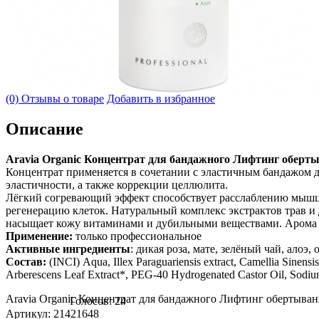
(0) Отзывы о товаре
Добавить в избранное
Описание
Aravia Organic Концентрат для бандажного Лифтинг обертыв
Концентрат применяется в сочетании с эластичным бандажом 
эластичности, а также коррекции целлюлита.
Лёгкий согревающий эффект способствует расслаблению мышц, 
регенерацию клеток. Натуральный комплекс экстрактов трав и
насыщает кожу витаминами и дубильными веществами. Арома 
Применение:
только профессиональное
Активные ингредиенты
: дикая роза, мате, зелёный чай, алоэ,
Состав:
(INCI) Aqua, Illex Paraguariensis extract, Camellia Sinensi
Arberescens Leaf Extract*, PEG-40 Hydrogenated Castor Oil, Sodium 
Aravia Organic Концентрат для бандажного Лифтинг обертывани
Голосов: 24
Артикул: 21421648