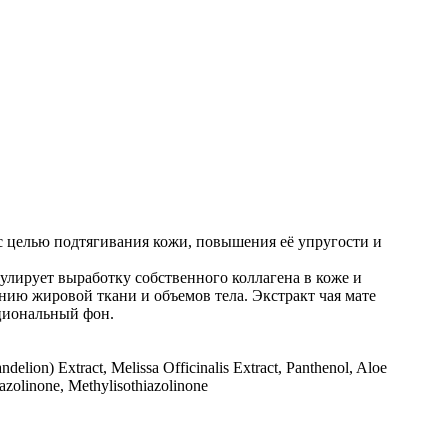
с целью подтягивания кожи, повышения её упругости и
улирует выработку собственного коллагена в коже и
ию жировой ткани и объемов тела. Экстракт чая мате
циональный фон.
delion) Extract, Melissa Officinalis Extract, Panthenol, Aloe
azolinone, Methylisothiazolinone