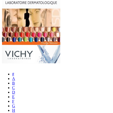
#
A
B
C
D
E
F
G
H