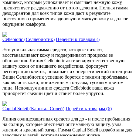
комплекс, который успо­каивает и смягчает нежную кожу,
препятствует раздражению от потоотделения. Полная гамма
дезодорантов для всех типов кожи даст в результате
постоянного применения здоровую и мягкую кожу и долгое
ощущение комфорта.
Cellebiotic (Селлебиотик)
Перейти к товарам ()
Это уникальная гамма средств, которые питают,
восстанавливают кожу и поддерживают процессы ее
обновления. Линия Cellebiotic активизирует естественную
защиту кожи от внешнего воздействия, форсирует
регенерацию клеток, повышает их энергетический потенциал.
Виши Селлибиотик успешно борется с такими проблемами,
как вялость кожи, пониженным тонусом, тусклым цветом
лица. Используя линию средств Cellebiotic ваша кожа
приобретет свежий цвет и станет более упругой.
Capital Soleil (Капитал Солей)
Перейти к товарам (6)
Линия солнцезащитных средств для до - и после пребывания
на солнце, которые обеспечат оптимальную защиту, увла­
жнение и красивый загар. Гамма Capital Soleil разработана для
взрослых и детей, кото­рым несомненно нужна