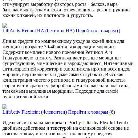
cтимулирует выработку факторов роста - белков, выра­
батываемых клетками кожи, отвечающих за реконструкцию
кожных тканей, их плотность и упругость.
LiftActiv Retinol HA (Ретинол HA)
Перейти к товарам ()
Линия средств по комплексному уходу за кожей лица для
женщин в возра­сте 30-40 лет для коррекции морщин.
Содержит компле­кс нового поколения Ретинол-А и
Гиалуроновую кислоту. Разгла­живает разные морщины:
существующие, мимические и зарождающиеся. Интенсивный
антивозрастной корректор и заполнитель против всех видов
морщин, вертикальных и даже самых глубоких. Высокая
концентрация чистого ретинола и гиалуроновой кислоты
форсирует выработку фибробластами коллагена и эластина,
тем самым выталкивая морщины. Подходит для самой
чувствительной кожи.
LiftActiv Flexiteint (Флекситен)
Перейти к товарам (6)
Идеальный тональный крем от Vichy Liftactiv Flexilift Teint с
двойным действием и текстурой на силиконовой основе не
стягивает кожу и не позволяет тональному средству