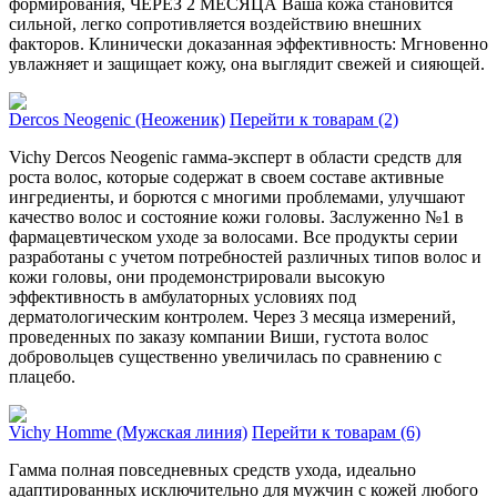
формирования, ЧЕРЕЗ 2 МЕСЯЦА Ваша кожа становится
сильной, легко сопротивляется воздействию внешних
факторов. Клинически доказанная эффективность: Мгновенно
увлажняет и защищает кожу, она выглядит свежей и сияющей.
Dercos Neogenic (Неоженик)
Перейти к товарам (2)
Vichy Dercos Neogenic гамма-эксперт в области средств для
роста волос, которые содержат в своем составе активные
ингредиенты, и борются с многими проблемами, улучшают
качество волос и состояние кожи головы. Заслуженно №1 в
фармацевтическом уходе за волосами. Все продукты серии
разработаны с учетом потребностей различных типов волос и
кожи головы, они продемонстрировали высокую
эффективность в амбулаторных условиях под
дерматологическим контролем. Через 3 месяца измерений,
проведенных по заказу компании Виши, густота волос
добровольцев существенно увеличилась по сравнению с
плацебо.
Vichy Homme (Мужская линия)
Перейти к товарам (6)
Гамма полная повседневных средств ухода, идеально
адаптированных исключительно для мужчин c кожей любого