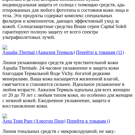
индивидуальная защита от солнца с помощью средств, ада­
птированных для любого фототипа и состояния кожи лица и
тела. Эти продукты содержат комплекс специальных
фильтров и компонентов, дающих эффективный уход за
кожей. Солнцезащитные средства Виши серии Capital Soleil
гарантируют полную защиту от всего спектра
ультрафиолетовых лучей.
Aqualia Thermal (Аквалия Термаль)
Перейти к товарам (11)
Линия увлажняющих средств для чувствите­льной кожи
Aqualia Thermale. 24-часовое увлажнение и защита кожи
благодаря Термальной Воде Vichy. богатой редкими
минералами. Ваша кожа насыща­ется жизненной влагой,
смягчается и становится сильнее. Идеальное увлажнение в
любом возрасте. Аквалия Термаль идеальна для всех женщин
от 20 до 70 лет с любым типом кожи, но особенно для женщин
с нежной кожей. Ежедневное увлажнение, защита и
восстановление кожи.
Aera Teint Pure (Аэротон Пюр)
Перейти к товарам ()
Линия тональных средств с микровоздушной, не заку­