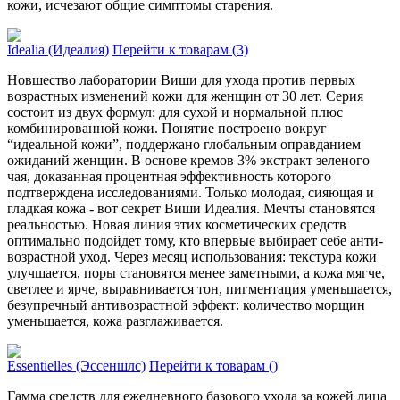
кожи, исчезают общие симптомы старения.
Idealia (Идеалия)
Перейти к товарам (3)
Новшество лаборатории Виши для ухода против первых
возрастных изменений кожи для женщин от 30 лет. Серия
состоит из двух формул: для сухой и нормальной плюс
комбинированной кожи. Понятие построено вокруг
“идеальной кожи”, поддержано глобальным оправданием
ожиданий женщин. В основе кремов 3% экстракт зеленого
чая, доказанная процентная эффективность которого
подтверждена исследованиями. Только молодая, сияющая и
гладкая кожа - вот секрет Виши Идеалия. Мечты становятся
реальностью. Новая линия этих косметических средств
оптимально подо­йдет тому, кто впервые выбирает себе анти­
возрастной уход. Через месяц использования: тексту­ра кожи
улучшается, поры становятся менее заметными, а кожа мягче,
светлее и ярче, выра­внивается тон, пигментация уменьшается,
безупречный антивозрастной эффе­кт: количество морщин
уменьшается, кожа разглаживается.
Essentielles (Эссеншлс)
Перейти к товарам ()
Гамма средств для ежедневного базового ухода за кожей лица