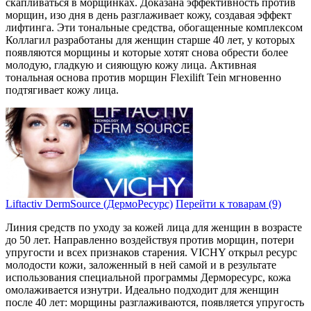
скапливаться в морщинках. Доказана эффективность против
морщин, изо дня в день разглаживает кожу, создавая эффект
лифтинга. Эти тональные средства, обогащенные комплексом
Колла­гил разработаны для женщин старше 40 лет, у которых
появля­ются морщины и которые хотят снова обрести более
молодую, гла­дкую и сияющую кожу лица. Активная
тональная основа против морщин Flexilift Tein мгно­венно
подтягивает кожу лица.
Liftactiv DermSource (ДермоРесурс)
Перейти к товарам (9)
Линия средств по уходу за кожей лица для женщин в возра­сте
до 50 лет. Направленно воздействуя против морщин, поте­ри
упругости и всех признаков старения. VICHY открыл ресу­рс
молодости кожи, заложенный в ней самой и в результате
использования специальной программы Дерморесурс, кожа
омолаживается изнутри. Идеально подходит для женщин
после 40 лет: морщины разглаживаются, появляется упругость