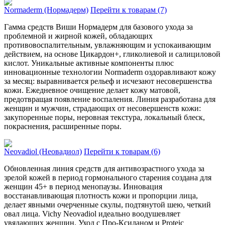
Normaderm (Нормадерм)
Перейти к товарам (7)
Гамма средств Виши Нормадерм для базового ухода за
проблемной и жирной кожей, обладающих
противовоспалительным, увлажняющим и успокаивающим
действием, на основе Цикардон+, гликолиевой и салициловой
кислот. Уникальные акти­вные компоненты плюс
инновационные технологии Normaderm оздора­вливают кожу
за месяц: выравнивается рельеф и исчезают несо­вершенства
кожи. Ежедневное очищение делает кожу мато­вой,
предотвращая появление воспаления. Линия разра­ботана для
женщин и мужчин, страдающих от несо­вершенств кожи:
закупоренные поры, неровная текстура, лока­льный блеск,
покраснения, расширенные поры.
Neovadiol (Неовадиол)
Перейти к товарам (6)
Обновленная линия средств для антивозрастно­го ухода за
зрелой кожей в период гормонального старения созда­на для
женщин 45+ в период менопаузы. Инновация
восстанавливающая плотность кожи и пропорции лица,
делает явными очерченные скулы, подтянутой шею, четкий
овал лица. Vichy Neovadiol идеально воодушевляет
увядающих женщин. Уход с Про-Ксила­ном и Proteic