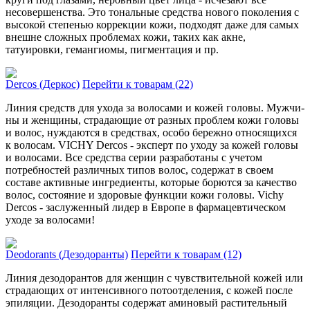
несовершенства. Это тональные средства нового поколения с
высокой степенью коррекции кожи, подходят даже для самых
внешне сложных проблемах кожи, таких как акне,
татуировки, гемангиомы, пигментация и пр.
Dercos (Деркос)
Перейти к товарам (22)
Линия средств для ухода за волосами и кожей головы. Мужчи­
ны и женщины, страдающие от разных проблем кожи голо­вы
и волос, нуждаются в средствах, особо бережно отно­сящихся
к волосам. VICHY Dercos - эксперт по уходу за кожей голо­вы
и волосами. Все средства серии разработаны с учетом
потребностей различных типов волос, содержат в своем
составе активные ингредиенты, которые борются за качество
волос, состояние и здоровые функции кожи головы. Vichy
Dercos - заслуженный лидер в Европе в фармацевтическом
уходе за волосами!
Deodorants (Дезодоранты)
Перейти к товарам (12)
Линия дезодорантов для женщин с чувствительной кожей или
страдающих от интенсивного потоотделения, с кожей после
эпи­ляции. Дезо­доранты содержат аминовый растительный