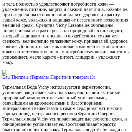
и тела полностью удовлетворяют потребности кожи —
увлажнение, питание, защита и свежий цвет лица. Essentielles
при ежедневном использовании дарит здоровье и красоту
вашей коже, увлажняя и защищая от негативного воздействия
внешней среды. Средства Vichy Essentielles обогащены
полифенолом экстракта розы, он природный антиоксидант,
который защищает от внешнего воздействия и сохраняет
свежесть, великолепно увлажняет кожу, придавая ей здоровое
сияние. Дополнительные активные компоненты этой линии
тоже соответствуют основным потребностям кожи: алантоин -
успокаивает, масло карите - питает, глицерин - увлажняет
кожу.
Eau Thermale (Термаль)
Перейти к товарам (3)
Терма­льная Вода Vichy используется в дерматологии,
усиливает защи­тные свойства кожи, настоящий активный
природный компонент насыщенный уникальными,
редчайшими микроэлементами и благотворными
минеральными веществами в самом сердце магма­тических
горных пород центрального региона Франции Оверни.
Термальная вода Vichy усиливает защитные свойства кожи, и
одновременно успокаивает её, восстанавливает красоту,
благотворно влияет на кожу. Термальная вода Vichy входит в