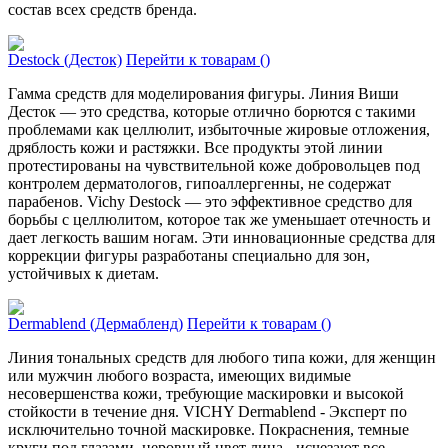
состав всех средств бренда.
Destock (Десток)
Перейти к товарам ()
Гамма средств для моделирования фигуры. Линия Виши
Десток — это средства, которые отлично борются с такими
проблемами как целлюлит, избыточные жировые отложения,
дряблость кожи и растяжки. Все продукты этой линии
протестированы на чувствительной коже добровольцев под
контролем дерматологов, гипоаллергенны, не содержат
парабенов. Vichy Destock — это эффективное средство для
борьбы с целлюлитом, которое так же уменьшает отечность и
дает легкость вашим ногам. Эти инновационные средства для
коррекции фигуры разработаны специально для зон,
устойчивых к диетам.
Dermablend (Дермабленд)
Перейти к товарам ()
Линия тональных средств для любого типа кожи, для женщин
или мужчин любо­го возраста, имеющих видимые
несовершенства кожи, требующие маскиро­вки и высокой
стойкости в течение дня. VICHY Dermablend - Эксперт по
исклю­чительно точной маскировке. Покраснения, темные
круги под глазами, неро­вный цвет лица - исчезают все