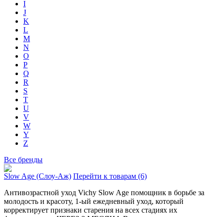
I
J
K
L
M
N
O
P
Q
R
S
T
U
V
W
Y
Z
Все бренды
Slow Age (Слоу-Аж)
Перейти к товарам (6)
Антивозрастной уход Vichy Slow Age помощник в борьбе за
молодость и красоту, 1-ый ежедневный уход, который
корректирует признаки старения на всех стадиях их