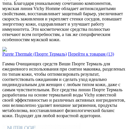
типа. Благодаря уникальному сочетанию компонентов,
мужская линия Vichy Homme обладает антиоксидантыми
свойствами, восстанавливает защитный барьер, увеличивает
скорость заживления и укрепляет стенки сосудов, повышает
энергетику кожи, оздоравливает и улучшает работу
иммуннитета. Эти косметические средства полностью
отвечают всем потребностям, а так же специфическим
особенностям мужской кожи.
Purete Thermale (Пюрте Термаль)
Перейти к товарам (13)
Гамма Очищающих средств Виши Пюрте Термаль для
ежедневного использования при снятии макияжа, разделеных
по типам кожи, чтобы оптимизировать результат,
соответствовать ожиданиям и сделать уход идеально
индивидуальным для женщин с любым типом кожи, даже с
самым чувствительным. Все средства линии Пюрте Термаль
разработаны на основе термальной воды Vichy известной
своей эффе­ктивностью и различных активных ингридиентов,
они великолепно удаляет внешние загрязнения, продукты
метаболизма, восстанавливают физиологический баланс
кожи. Подходят для любой возрастной аудитории.