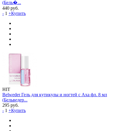
(Бель�...
440
руб.
-
1
+
Купить
HIT
Belweder Гель для кутикулы и ногтей с Аха фл. 8 мл
(Бельведер...
295
руб.
-
1
+
Купить