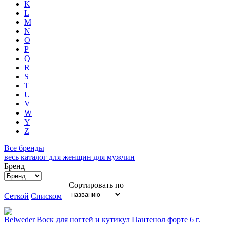
K
L
M
N
O
P
Q
R
S
T
U
V
W
Y
Z
Все бренды
весь каталог
для женщин
для мужчин
Бренд
Сортировать по
Сеткой
Списком
Belweder Воск для ногтей и кутикул Пантенол форте 6 г.