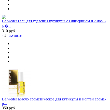
Belweder Гель для удаления кутикулы с Глицерином и Алоэ 8
м�...
310
руб.
-
1
+
Купить
Belweder Масло ароматическое для кутикулы и ногтей арома-
р...
350
руб.