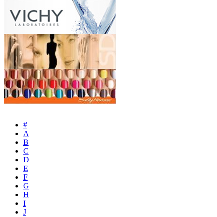
#
A
B
C
D
E
F
G
H
I
J