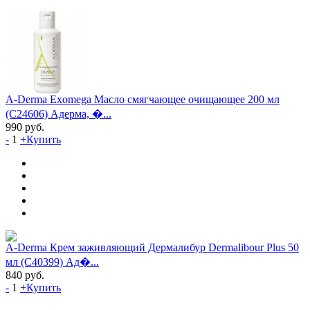
A-Derma Exomega Масло смягчающее очищающее 200 мл
(C24606) Адерма, �...
990
руб.
-
1
+
Купить
A-Derma Крем заживляющий Дермалибур Dermalibour Plus 50
мл (C40399) Ад�...
840
руб.
-
1
+
Купить