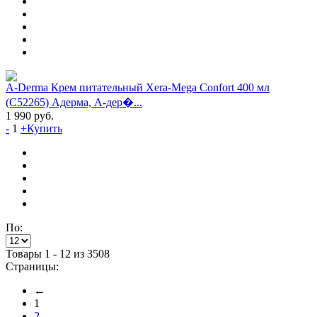
A-Derma Крем питательный Xera-Mega Confort 400 мл
(C52265) Адерма, А-дер�...
1 990
руб.
-
1
+
Купить
По:
Товары 1 - 12 из 3508
Страницы:
←
1
2