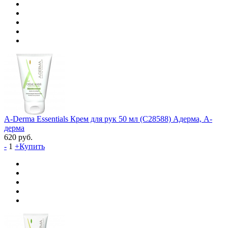
A-Derma Essentials Крем для рук 50 мл (C28588) Адерма, А-
дерма
620
руб.
-
1
+
Купить