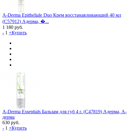
A-Derma Epitheliale Duo Крем восстанавливающий 40 мл
(C57912) Адерма, �...
1 180
руб.
-
1
+
Купить
A-Derma Essentials Бальзам для губ 4 г. (C47819) Адерма, А-
дерма
630
руб.
-
1
+
Купить