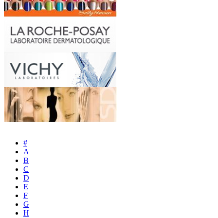
#
A
B
C
D
E
F
G
H