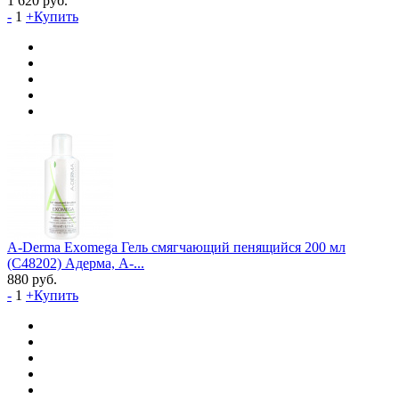
1 620
руб.
-
1
+
Купить
A-Derma Exomega Гель смягчающий пенящийся 200 мл
(C48202) Адерма, А-...
880
руб.
-
1
+
Купить