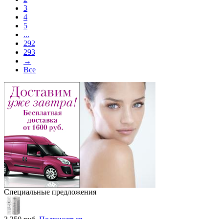
3
4
5
...
292
293
→
Все
Специальные предложения