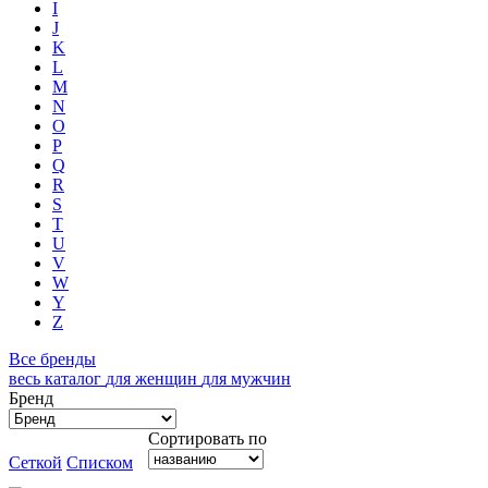
I
J
K
L
M
N
O
P
Q
R
S
T
U
V
W
Y
Z
Все бренды
весь каталог
для женщин
для мужчин
Бренд
Сортировать по
Сеткой
Списком