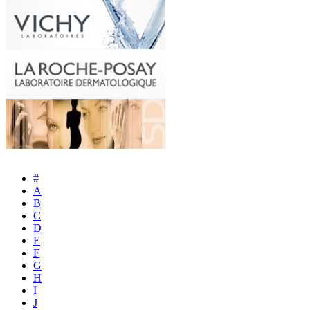
#
A
B
C
D
E
F
G
H
I
J