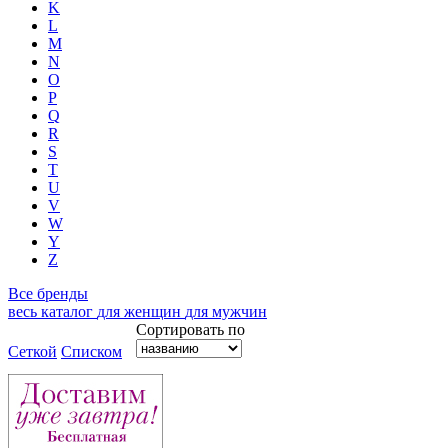
K
L
M
N
O
P
Q
R
S
T
U
V
W
Y
Z
Все бренды
весь каталог
для женщин
для мужчин
Сортировать по
Сеткой
Списком