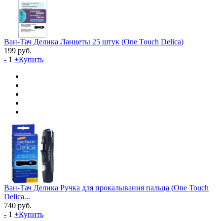
Ван-Тач Делика Ланцеты 25 штук (One Touch Delica)
199
руб.
-
1
+
Купить
Ван-Тач Делика Ручка для прокалывания пальца (One Touch
Delica...
740
руб.
-
1
+
Купить