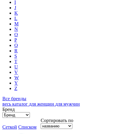
I
J
K
L
M
N
O
P
Q
R
S
T
U
V
W
Y
Z
Все бренды
весь каталог
для женщин
для мужчин
Бренд
Сортировать по
Сеткой
Списком