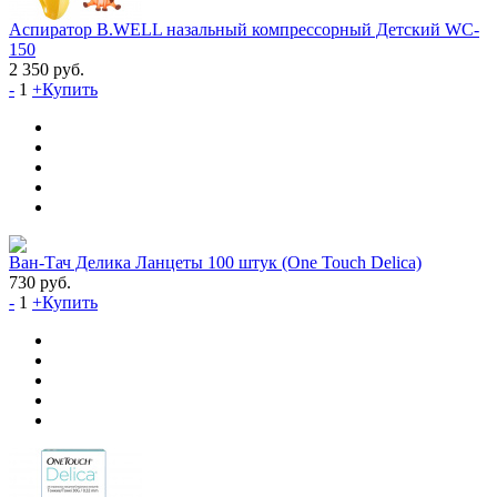
Аспиратор B.WELL назальный компрессорный Детский WC-
150
2 350
руб.
-
1
+
Купить
Ван-Тач Делика Ланцеты 100 штук (One Touch Delica)
730
руб.
-
1
+
Купить