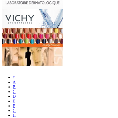
#
A
B
C
D
E
F
G
H