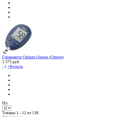
Глюкометр Optium Omega (Omron)
1 575
руб.
-
1
+
Купить
По:
Товары 1 - 12 из 138