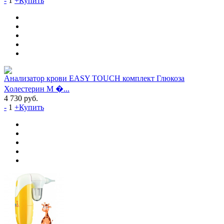
-
1
+
Купить
Анализатор крови EASY TOUCH комплект Глюкоза
Холестерин М �...
4 730
руб.
-
1
+
Купить