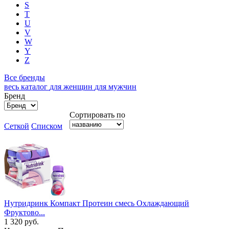
S
T
U
V
W
Y
Z
Все бренды
весь каталог
для женщин
для мужчин
Бренд
Сортировать по
Сеткой
Списком
Нутридринк Компакт Протеин cмесь Охлаждающий
Фруктово...
1 320
руб.