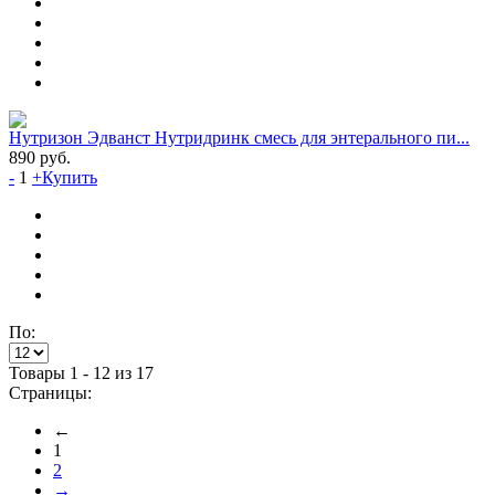
Нутризон Эдванст Нутридринк смесь для энтерального пи...
890
руб.
-
1
+
Купить
По:
Товары 1 - 12 из 17
Страницы:
←
1
2
→