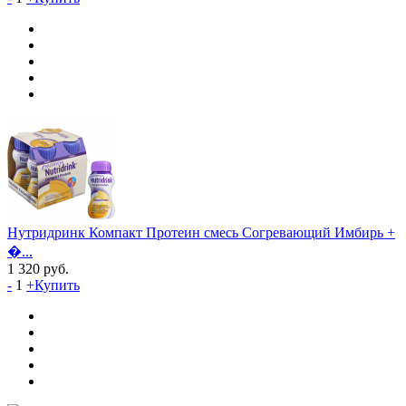
Нутридринк Компакт Протеин cмесь Согревающий Имбирь +
�...
1 320
руб.
-
1
+
Купить