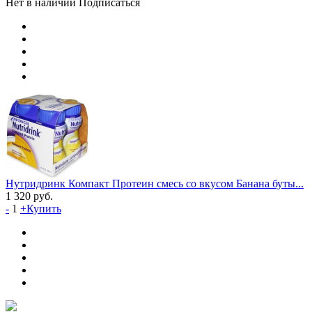
Нет в наличии
Подписаться
Нутридринк Компакт Протеин cмесь со вкусом Банана буты...
1 320
руб.
-
1
+
Купить