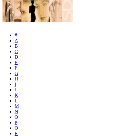
#
A
B
C
D
E
F
G
H
I
J
K
L
M
N
O
P
Q
R