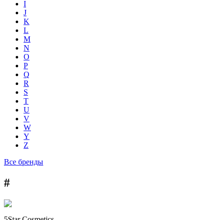
I
J
K
L
M
N
O
P
Q
R
S
T
U
V
W
Y
Z
Все бренды
#
5Star Cosmetics