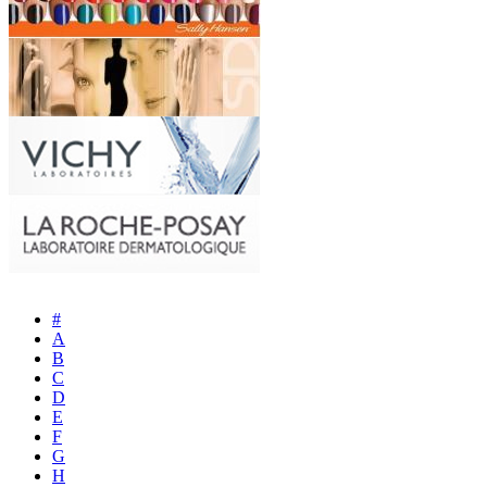
#
A
B
C
D
E
F
G
H