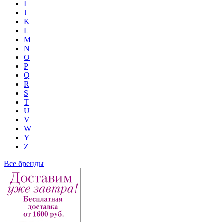
I
J
K
L
M
N
O
P
Q
R
S
T
U
V
W
Y
Z
Все бренды