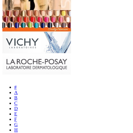
#
A
B
C
D
E
F
G
H