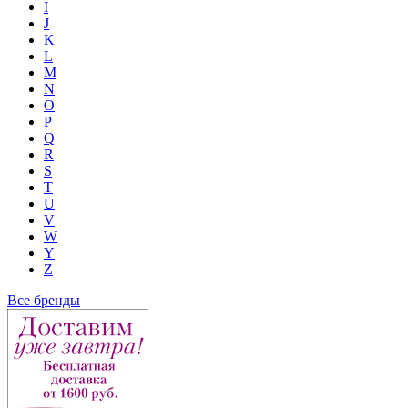
I
J
K
L
M
N
O
P
Q
R
S
T
U
V
W
Y
Z
Все бренды