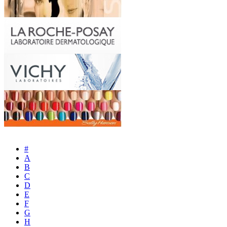
#
A
B
C
D
E
F
G
H