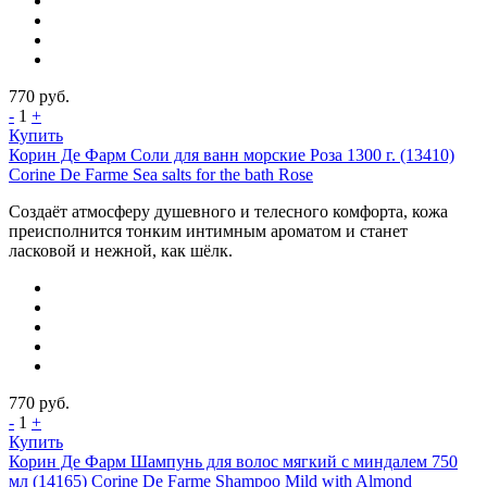
770
руб.
-
1
+
Купить
Корин Де Фарм Соли для ванн морские Роза 1300 г. (13410)
Corine De Farme Sea salts for the bath Rose
Создаёт атмосферу душевного и телесного комфорта, кожа
преисполнится тонким интимным ароматом и станет
ласковой и нежной, как шёлк.
770
руб.
-
1
+
Купить
Корин Де Фарм Шампунь для волос мягкий с миндалем 750
мл (14165) Corine De Farme Shampoo Mild with Almond