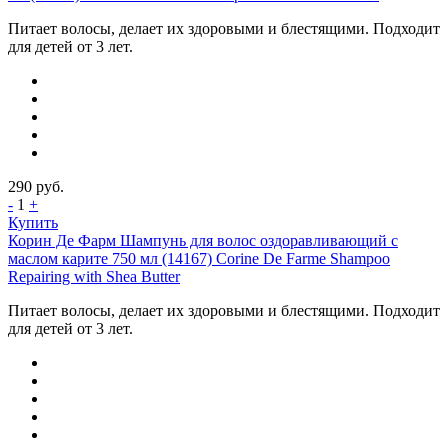
Питает волосы, делает их здоровыми и блестящими. Подходит
для детей от 3 лет.
290
руб.
-
1
+
Купить
Корин Де Фарм Шампунь для волос оздоравливающий с
маслом карите 750 мл (14167) Corine De Farme Shampoo
Repairing with Shea Butter
Питает волосы, делает их здоровыми и блестящими. Подходит
для детей от 3 лет.