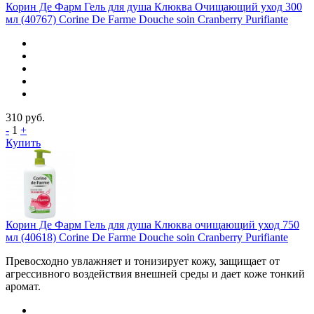
Корин Де Фарм Гель для душа Клюква Очищающий уход 300
мл (40767) Corine De Farme Douche soin Cranberry Purifiante
310
руб.
-
1
+
Купить
Корин Де Фарм Гель для душа Клюква очищающий уход 750
мл (40618) Corine De Farme Douche soin Cranberry Purifiante
Превосходно увлажняет и тонизирует кожу, защищает от
агрессивного воздействия внешней среды и дает коже тонкий
аромат.