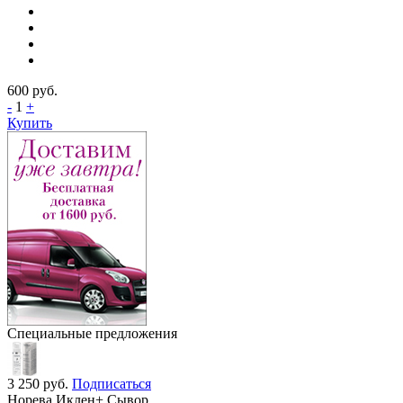
600
руб.
-
1
+
Купить
Специальные предложения
3 250
руб.
Подписаться
Норева Иклен+ Сывор...