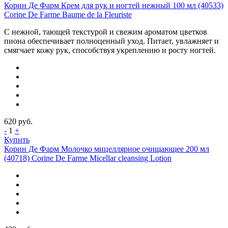
Корин Де Фарм Крем для рук и ногтей нежный 100 мл (40533)
Corine De Farme Baume de la Fleuriste
С нежной, тающей текстурой и свежим ароматом цветков
пиона обеспечивает полноценный уход. Питает, увлажняет и
смягчает кожу рук, способствуя укреплению и росту ногтей.
620
руб.
-
1
+
Купить
Корин Де Фарм Молочко мицеллярное очищающее 200 мл
(40718) Corine De Farme Micellar cleansing Lotion