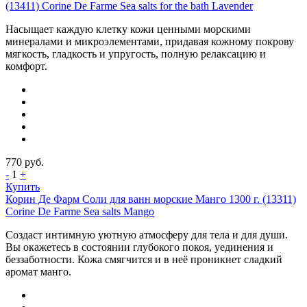
(13411) Corine De Farme Sea salts for the bath Lavender
Насыщает каждую клетку кожи ценными морскими
минералами и микроэлементами, придавая кожному покрову
мягкость, гладкость и упругость, полную релаксацию и
комфорт.
770
руб.
-
1
+
Купить
Корин Де Фарм Соли для ванн морские Манго 1300 г. (13311)
Corine De Farme Sea salts Mango
Создаст интимную уютную атмосферу для тела и для души.
Вы окажетесь в состоянии глубокого покоя, уединения и
беззаботности. Кожа смягчится и в неё проникнет сладкий
аромат манго.