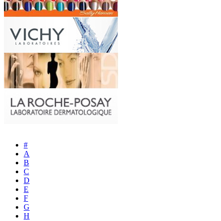
#
A
B
C
D
E
F
G
H