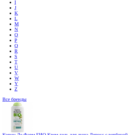
I
J
K
L
M
N
O
P
Q
R
S
T
U
V
W
Y
Z
Все бренды
Корин Де Фарм БИО Крем-гель для душа Детокс с вербеной