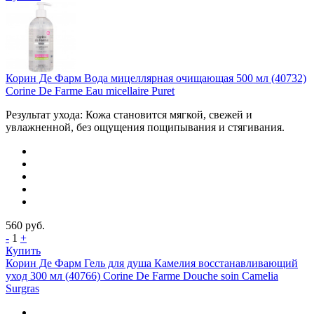
Корин Де Фарм Вода мицеллярная очищающая 500 мл (40732)
Corine De Farme Eau micellaire Puret
Результат ухода: Кожа становится мягкой, свежей и
увлажненной, без ощущения пощипывания и стягивания.
560
руб.
-
1
+
Купить
Корин Де Фарм Гель для душа Камелия восстанавливающий
уход 300 мл (40766) Corine De Farme Douche soin Camelia
Surgras