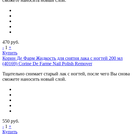
сможете наносить новый слой.
470
руб.
-
1
+
Купить
Корин Де Фарм Жидкость для снятия лака с ногтей 200 мл
(40169) Corine De Farme Nail Polish Remover
Тщательно снимает старый лак с ногтей, после чего Вы снова
сможете наносить новый слой.
550
руб.
-
1
+
Купить