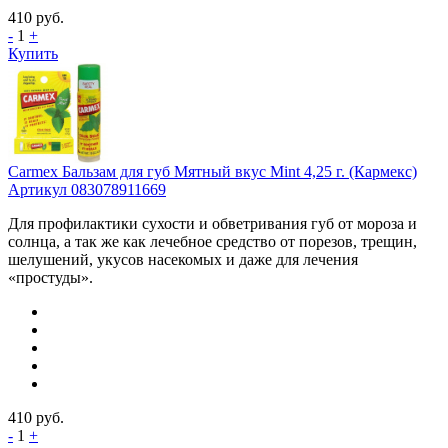
410
руб.
-
1
+
Купить
Carmex Бальзам для губ Мятный вкус Mint 4,25 г. (Кармекс)
Артикул 083078911669
Для профилактики сухости и обветривания губ от мороза и
солнца, а так же как лечебное средство от порезов, трещин,
шелушений, укусов насекомых и даже для лечения
«простуды».
410
руб.
-
1
+