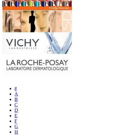
#
A
B
C
D
E
F
G
H