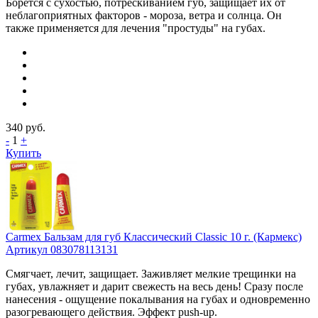
Борется с сухостью, потрескиванием губ, защищает их от
неблагоприятных факторов - мороза, ветра и солнца. Он
также применяется для лечения "простуды" на губах.
340
руб.
-
1
+
Купить
Carmex Бальзам для губ Классический Classic 10 г. (Кармекс)
Артикул 083078113131
Смягчает, лечит, защищает. Заживляет мелкие трещинки на
губах, увлажняет и дарит свежесть на весь день! Сразу после
нанесения - ощущение покалывания на губах и одновременно
разогревающего действия. Эффект push-up.