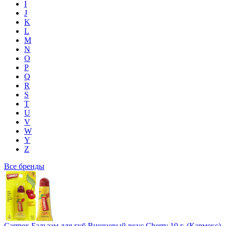
I
J
K
L
M
N
O
P
Q
R
S
T
U
V
W
Y
Z
Все бренды
Carmex Бальзам для губ Вишневый вкус Cherry 10 г. (Кармекс)