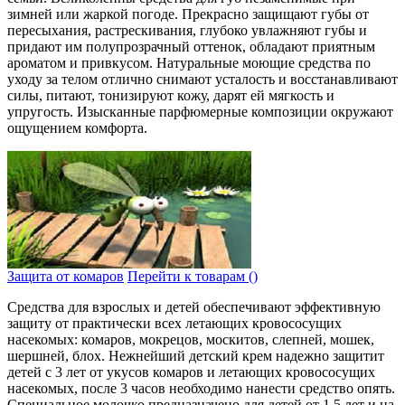
зимней или жаркой погоде. Прекрасно защищают губы от
пересыхания, растрескивания, глубоко увлажняют губы и
придают им полупрозрачный оттенок, обладают приятным
ароматом и привкусом. Натуральные моющие средства по
уходу за телом отлично снимают усталость и восстанавливают
силы, питают, тонизируют кожу, дарят ей мягкость и
упругость. Изысканные парфюмерные композиции окружают
ощущением комфорта.
Защита от комаров
Перейти к товарам ()
Средства для взрослых и детей обеспечивают эффективную
защиту от практически всех летающих кровососущих
насекомых: комаров, мокрецов, москитов, слепней, мошек,
шершней, блох. Нежнейший детский крем надежно защитит
детей с 3 лет от укусов комаров и летающих кровососущих
насекомых, после 3 часов необходимо нанести средство опять.
Специальное молочко предназначено для детей от 1,5 лет и на