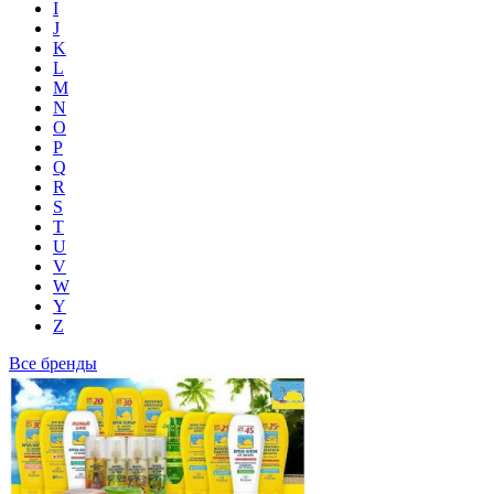
I
J
K
L
M
N
O
P
Q
R
S
T
U
V
W
Y
Z
Все бренды