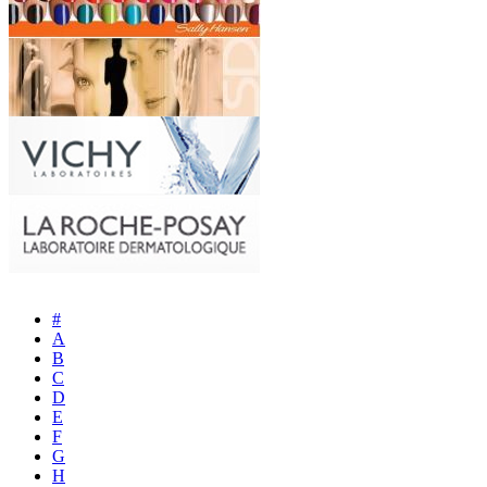
#
A
B
C
D
E
F
G
H