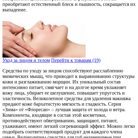
приобретают естественный блеск и пышность, сокращается их
выпадение.
Уход за лицом и телом
Перейти к товарам (19)
Средства по уходу за лицом способствуют расслаблению
мимических мышц, что приводит к выравниванию структуры
кожи и разглаживанию морщин. Их уникальный состав
интенсивно питает, смягчает и на долгое время увлажняет
кожу лица, убирает ее шелушение, повышает упругость и
эластичность. Великолепное средства для удаления макияжа
придают коже бархатистую мягкость и гладкость. Серия
«Зима» от «Флоресан» – лучшая защита от холода и ветра.
Компоненты, входящие в состав этой косметики,
противодействуют обветриванию, защищают, питают,
ухаживают, имеют легкий согревающий эффект. Можно легко
подобрать соответствующий продукт для каждого члена
семьи. Великолепны средства для губ незаменимые при