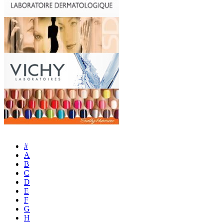
#
A
B
C
D
E
F
G
H