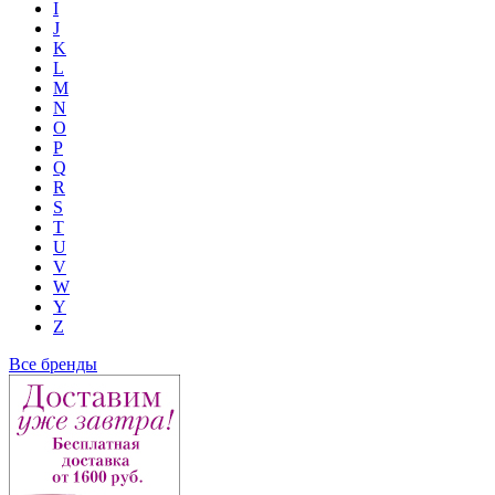
I
J
K
L
M
N
O
P
Q
R
S
T
U
V
W
Y
Z
Все бренды