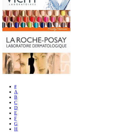
#
A
B
C
D
E
F
G
H