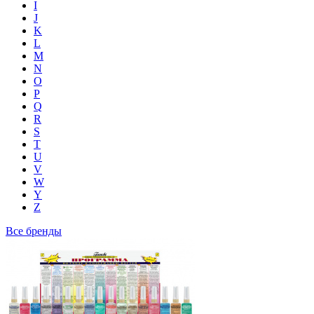
I
J
K
L
M
N
O
P
Q
R
S
T
U
V
W
Y
Z
Все бренды