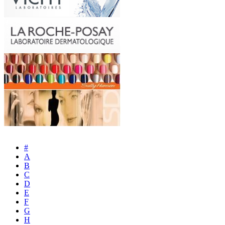
#
A
B
C
D
E
F
G
H