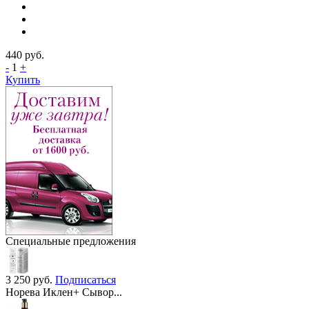
440
руб.
-
1
+
Купить
Специальные предложения
3 250
руб.
Подписаться
Норева Иклен+ Сывор...