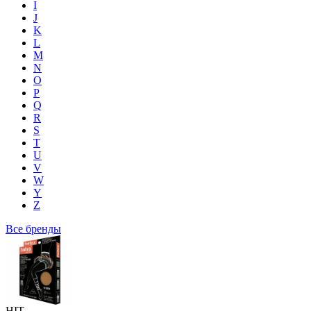
I
J
K
L
M
N
O
P
Q
R
S
T
U
V
W
Y
Z
Все бренды
HIT