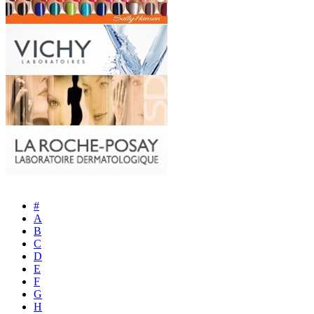
#
A
B
C
D
E
F
G
H