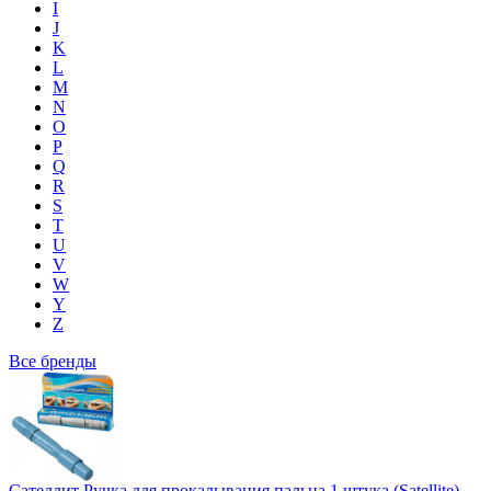
I
J
K
L
M
N
O
P
Q
R
S
T
U
V
W
Y
Z
Все бренды
Сателлит Ручка для прокалывания пальца 1 штука (Satellite)