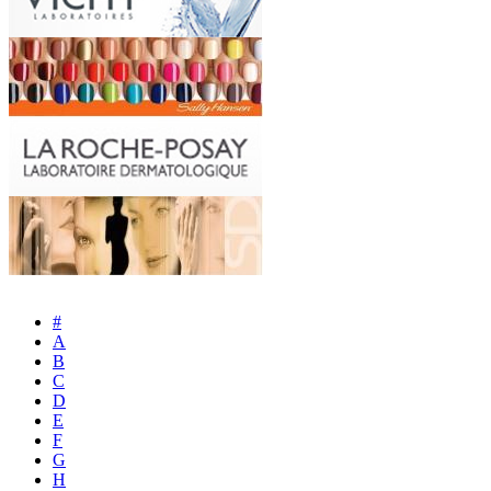
#
A
B
C
D
E
F
G
H