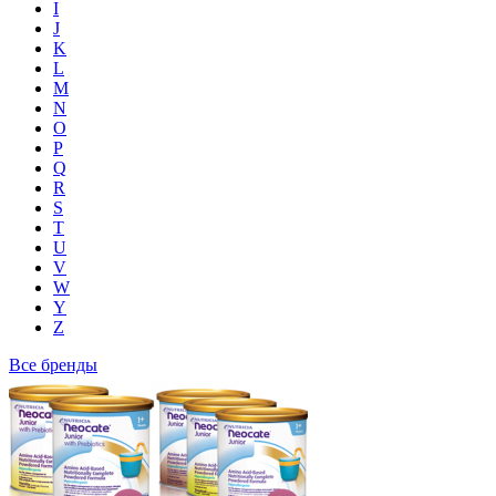
I
J
K
L
M
N
O
P
Q
R
S
T
U
V
W
Y
Z
Все бренды