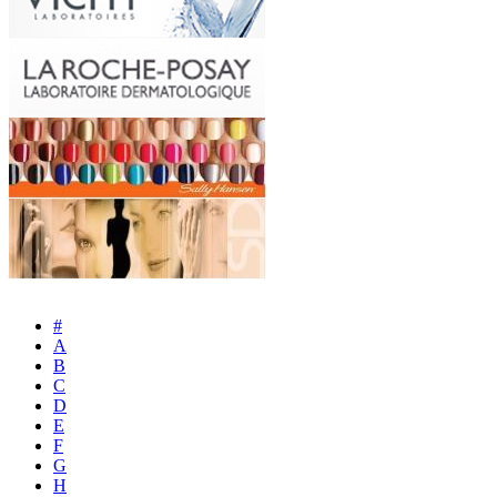
#
A
B
C
D
E
F
G
H