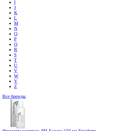
I
J
K
L
M
N
O
P
Q
R
S
T
U
V
W
Y
Z
Все бренды
Фридерм шампунь PH-Баланс 150 мл Freederm