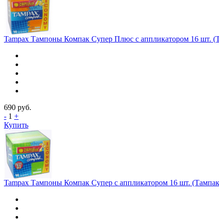
Tampax Тампоны Компак Супер Плюс с аппликатором 16 шт. (
690
руб.
-
1
+
Купить
Tampax Тампоны Компак Супер с аппликатором 16 шт. (Тампак