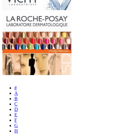
#
A
B
C
D
E
F
G
H