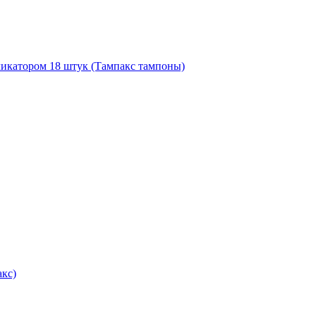
пликатором 18 штук (Тампакс тампоны)
акс)