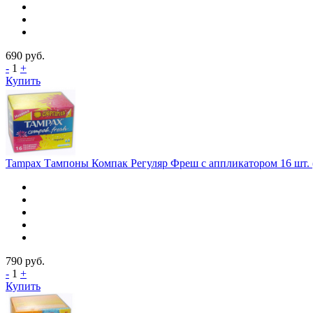
690
руб.
-
1
+
Купить
Tampax Тампоны Компак Регуляр Фреш с аппликатором 16 шт. 
790
руб.
-
1
+
Купить