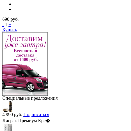
690
руб.
-
1
+
Купить
Специальные предложения
4 990
руб.
Подписаться
Лиерак Премиум Кре�...