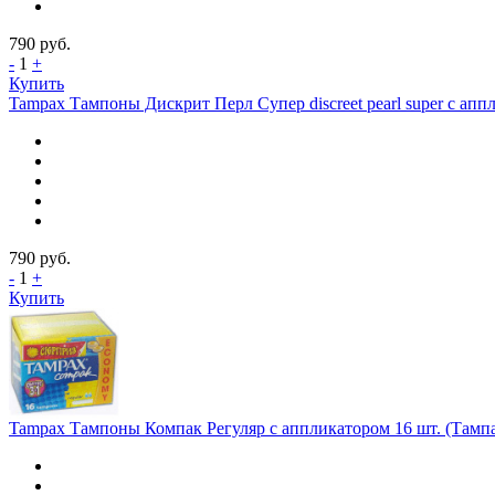
790
руб.
-
1
+
Купить
Tampax Тампоны Дискрит Перл Супер discreet pearl super с ап
790
руб.
-
1
+
Купить
Tampax Тампоны Компак Регуляр с аппликатором 16 шт. (Тамп