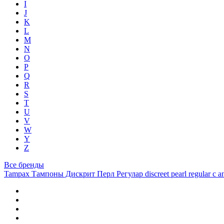
I
J
K
L
M
N
O
P
Q
R
S
T
U
V
W
Y
Z
Все бренды
Tampax Тампоны Дискрит Перл Регулар discreet pearl regular с