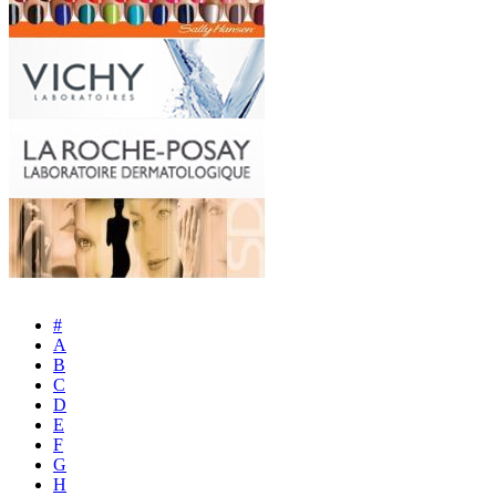
#
A
B
C
D
E
F
G
H