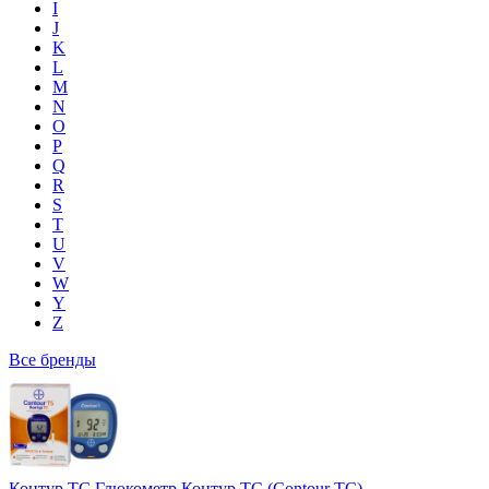
I
J
K
L
M
N
O
P
Q
R
S
T
U
V
W
Y
Z
Все бренды
Контур ТС Глюкометр Контур ТС (Contour TC)