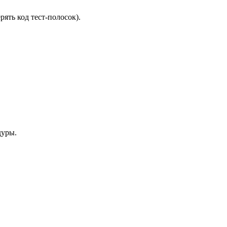
ять код тест-полосок).
дуры.