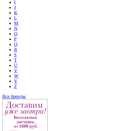
I
J
K
L
M
N
O
P
Q
R
S
T
U
V
W
Y
Z
Все бренды