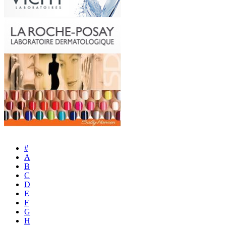
#
A
B
C
D
E
F
G
H