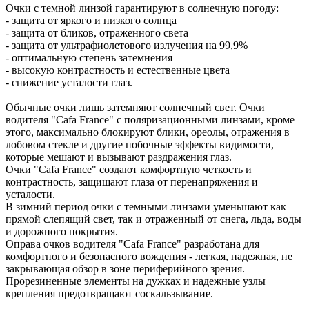
Очки с темной линзой гарантируют в солнечную погоду:
- защита от яркого и низкого солнца
- защита от бликов, отраженного света
- защита от ультрафиолетового излучения на 99,9%
- оптимальную степень затемнения
- высокую контрастность и естественные цвета
- снижение усталости глаз.
Обычные очки лишь затемняют солнечный свет. Очки
водителя "Cafa France" с поляризационными линзами, кроме
этого, максимально блокируют блики, ореолы, отражения в
лобовом стекле и другие побочные эффекты видимости,
которые мешают и вызывают раздражения глаз.
Очки "Cafa France" создают комфортную четкость и
контрастность, защищают глаза от перенапряжения и
усталости.
В зимний период очки с темными линзами уменьшают как
прямой слепящий свет, так и отраженный от снега, льда, воды
и дорожного покрытия.
Оправа очков водителя "Cafa France" разработана для
комфортного и безопасного вождения - легкая, надежная, не
закрывающая обзор в зоне периферийного зрения.
Прорезиненные элементы на дужках и надежные узлы
крепления предотвращают соскальзывание.