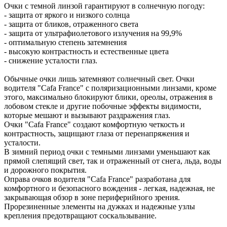
Очки с темной линзой гарантируют в солнечную погоду:
- защита от яркого и низкого солнца
- защита от бликов, отраженного света
- защита от ультрафиолетового излучения на 99,9%
- оптимальную степень затемнения
- высокую контрастность и естественные цвета
- снижение усталости глаз.
Обычные очки лишь затемняют солнечный свет. Очки
водителя "Cafa France" с поляризационными линзами, кроме
этого, максимально блокируют блики, ореолы, отражения в
лобовом стекле и другие побочные эффекты видимости,
которые мешают и вызывают раздражения глаз.
Очки "Cafa France" создают комфортную четкость и
контрастность, защищают глаза от перенапряжения и
усталости.
В зимний период очки с темными линзами уменьшают как
прямой слепящий свет, так и отраженный от снега, льда, воды
и дорожного покрытия.
Оправа очков водителя "Cafa France" разработана для
комфортного и безопасного вождения - легкая, надежная, не
закрывающая обзор в зоне периферийного зрения.
Прорезиненные элементы на дужках и надежные узлы
крепления предотвращают соскальзывание.