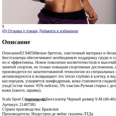
S
(0) Отзывы о товаре
Добавить в избранное
Описание
ОписаниеEI 9405Мягкие бретели, эластичный материал и бесш
бюстгальтера обеспечивают необходимую поддержку груди и с
но и эффективны. Новое поколение косметотекстиля и высочай
занятий спортом, не только повышая спортивные достижения
производится по запатентованной технологии из специальных 
активизируются и возвращают это тепло глубоко в клетку, в в
кислородом, ускоряется лимфодренаж, кожа становится глад
уходСостав ткани: 95% нейлон, 5% эластан.Ручная стирка с д
кожи (ожоги, шрамы).
Scala Sport Спортивный Бюсгальтер Черный размер S-M (40-46
Голосов: 64
Артикул: 21407381
Страна производства: Бразилия
Производитель: Индустриа де мейас скалина ЛТДа