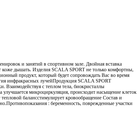
нировок и занятий в спортивном зале. Двойная вставка
ет коже дышать. Изделия SCALA SPORT не только комфортны,
ционный продукт, который будет сопровождать Вас во время
ология инфракрасных лучейПродукция SCALA SPORT
и. Взаимодействуя с теплом тела, биокристаллы
мена улучшается микроциркуляция, происходит насыщение клеток
 тепловой балансстимулирует кровообращение Состав и
но.Противопоказания : беременность, поврежденные участки