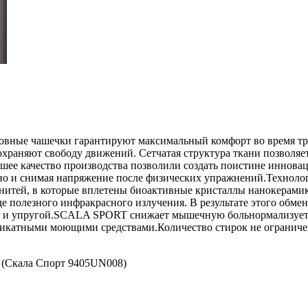
овные чашечки гарантируют максимальный комфорт во время тре
охраняют свободу движений. Сетчатая структура ткани позволя
шее качество производства позволили создать поистине иннова
, но и снимая напряжение после физических упражнений.Техн
нитей, в которые вплетены биоактивные кристаллы нанокерамик
иде полезного инфракрасного излучения. В результате этого об
кой и упругой.SCALA SPORT снижает мышечную больнормализует
еликатными моющими средствами.Количество стирок не ограниче
) (Скала Спорт 9405UN008)