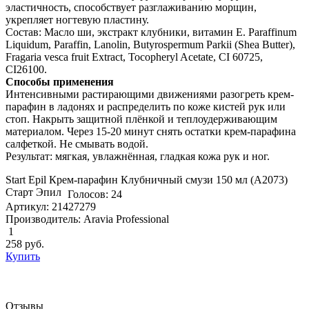
эластичность, способствует разглаживанию морщин,
укрепляет ногтевую пластину.
Состав: Масло ши, экстракт клубники, витамин Е. Paraffinum
Liquidum, Paraffin, Lanolin, Butyrospermum Parkii (Shea Butter),
Fragaria vesca fruit Extract, Tocopheryl Acetate, CI 60725,
CI26100.
Способы применения
Интенсивными растирающими движениями разогреть крем-
парафин в ладонях и распределить по коже кистей рук или
стоп. Накрыть защитной плёнкой и теплоудерживающим
материалом. Через 15-20 минут снять остатки крем-парафина
салфеткой. Не смывать водой.
Результат: мягкая, увлажнённая, гладкая кожа рук и ног.
Start Epil Крем-парафин Клубничный смузи 150 мл (А2073)
Старт Эпил
Голосов: 24
Артикул: 21427279
Производитель: Aravia Professional
1
258
руб.
Купить
Отзывы