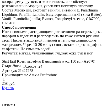
возвращает упругость и эластичность, способствует
разглаживанию морщин, укрепляет ногтевую пластину.
Состав:Масло ши, экстракт ванили, витамин Е. Paraffinum
Liquidum, Paraffin, Lanolin, Butyrospermum Parkii (Shea Butter),
Vanilla Plantifolia ( anilla) Extract, Tocopheryl Acetate, CI47000,
CI26100
Способ применения
Интенсивными растирающими движениями разогреть крем-
парафин в ладонях и распределить по коже кистей рук или
стоп. Накрыть защитной плёнкой и теплоудерживающим
материалом. Через 15-20 минут снять остатки крем-парафина
салфеткой. Не смывать водой.
Результат: мягкая, увлажнённая, гладкая кожа рук и ног.
Start Epil Крем-парафин Ванильный мусс 150 мл (А2070)
Старт Эпил
Голосов: 24
Артикул: 21427278
Производитель: Aravia Professional
1
258
руб.
Купить
Отзывы