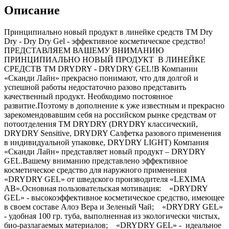
Описание
Принципиально новый продукт в линейке средств ТМ Dry
Dry - Dry Dry Gel - эффективное косметическое средство!
ПРЕДСТАВЛЯЕМ ВАШЕМУ ВНИМАНИЮ
ПРИНЦИПИАЛЬНО НОВЫЙ ПРОДУКТ В ЛИНЕЙКЕ
СРЕДСТВ ТМ DRYDRY - DRYDRY GEL!В Компании
«Сканди Лайн» прекрасно понимают, что для долгой и
успешной работы недостаточно разово представить
качественный продукт. Необходимо постоянное
развитие.Поэтому в дополнение к уже известным и прекрасно
зарекомендовавшим себя на российском рынке средствам от
потоотделения ТМ DRYDRY (DRYDRY классический,
DRYDRY Sensitive, DRYDRY Салфетка разового применения
в индивидуальной упаковке, DRYDRY LIGHT) Компания
«Сканди Лайн» представляет новый продукт – DRYDRY
GEL.Вашему вниманию представлено эффективное
косметическое средство для наружного применения
«DRYDRY GEL» от шведского производителя «LEXIMA
AB».Основная пользовательская мотивация: «DRYDRY
GEL» - высокоэффективное косметическое средство, имеющее
в своем составе Алоэ Вера и Зеленый Чай; «DRYDRY GEL»
- удобная 100 гр. туба, выполненная из экологически чистых,
био-разлагаемых материалов; «DRYDRY GEL» - идеальное