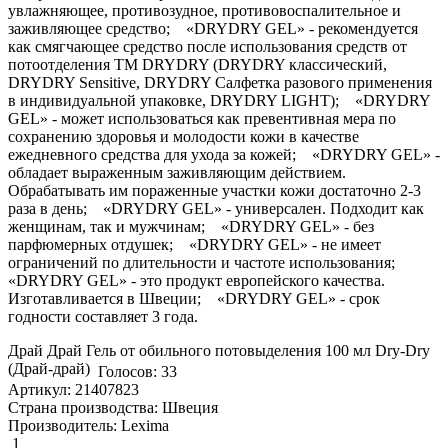
увлажняющее, противозудное, противовоспалительное и
заживляющее средство; «DRYDRY GEL» - рекомендуется
как смягчающее средство после использования средств от
потоотделения ТМ DRYDRY (DRYDRY классический,
DRYDRY Sensitive, DRYDRY Салфетка разового применения
в индивидуальной упаковке, DRYDRY LIGHT); «DRYDRY
GEL» - может использоваться как превентивная мера по
сохранению здоровья и молодости кожи в качестве
ежедневного средства для ухода за кожей; «DRYDRY GEL» -
обладает выраженным заживляющим действием.
Обрабатывать им пораженные участки кожи достаточно 2-3
раза в день; «DRYDRY GEL» - универсален. Подходит как
женщинам, так и мужчинам; «DRYDRY GEL» - без
парфюмерных отдушек; «DRYDRY GEL» - не имеет
ограничений по длительности и частоте использования;
«DRYDRY GEL» - это продукт европейского качества.
Изготавливается в Швеции; «DRYDRY GEL» - срок
годности составляет 3 года.
Драй Драй Гель от обильного потовыделения 100 мл Dry-Dry
(Драй-драй)
Голосов: 33
Артикул: 21407823
Страна производства: Швеция
Производитель: Lexima
1