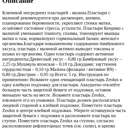
Описание
Ключевой ингредиент пластырей - малина.Пластыри с
малиной рекомендуются при дисменорее, анемии,
планировании беременности, укрепляют стенки матки,
ослабляют состояние стресса, усталости. Пластыри Кенрико с
малиной уменьшают тошноту, спазмы, тонизируют мышцы
матки и таза, нормализуют гормональный баланс женского
организма.Благодаря повышенному содержанию бамбукового
уксуса, пластырь с малиной активно выводит токсины и
шлаки из организма. Один пластырь содержит активные
ингредиенты:Древесный уксус – 0,80 гр.Бамбуковый уксус –
2,25 гр.Мушмула японская – 0,10 гр.Докудами: хауттюния
сердцелистная – 0,10 гр.Малина (фолацин / витамин В9) –
0,80 гр.Декстрин – 0,95 гр.Всего: 5 гр. Инструкция по
применению: Возьмите один очищающий пластырь Zeolux и
одну клейкую подложку для пластыря. Аккуратно отклейте
большую часть защитной бумаги от подложки, оставив
меньшую часть на месте. Возьмите пластырь Zeolux,
извлеките его из упаковки. Пластырь должен располагаться
лицевой стороной к клейкой подложке. Поместите пластырь
Zeolux в центре клейкой подложки. Уберите оставшуюся часть
защитной бумаги с подложки и расположите пластырь на
ступне. Поместите пластырь Zeolux на ступню, согласно
расположению рефлекторных точек (см. схему), и крепко