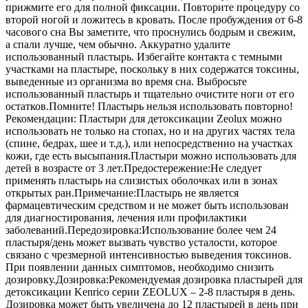
прижмите его для полной фиксации. Повторите процедуру со
второй ногой и ложитесь в кровать. После пробуждения от 6-8
часового сна Вы заметите, что проснулись бодрым и свежим,
а спали лучше, чем обычно. Аккуратно удалите
использованный пластырь. Избегайте контакта с темными
участками на пластыре, поскольку в них содержатся токсины,
выведенные из организма во время сна. Выбросьте
использованный пластырь и тщательно очистите ноги от его
остатков.Помните! Пластырь нельзя использовать повторно!
Рекомендации: Пластыри для детоксикации Zeolux можно
использовать не только на стопах, но и на других частях тела
(спине, бедрах, шее и т.д.), или непосредственно на участках
кожи, где есть высыпания.Пластыри можно использовать для
детей в возрасте от 3 лет.Предостережение:Не следует
применять пластырь на слизистых оболочках или в зонах
открытых ран.Примечание:Пластырь не является
фармацевтическим средством и не может быть использован
для диагностирования, лечения или профилактики
заболеваний.Передозировка:Использование более чем 24
пластыря/день может вызвать чувство усталости, которое
связано с чрезмерной интенсивностью выведения токсинов.
При появлении данных симптомов, необходимо снизить
дозировку.Дозировка:Рекомендуемая дозировка пластырей для
детоксикации Kenrico серии ZEOLUX – 2-8 пластыря в день.
Дозировка может быть увеличена до 12 пластырей в день при