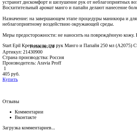
устранит дискомфорт и шелушение рук от неблагоприятных во
Восхитительный аромат манго и папайи делают нанесение боле
Назначение: на завершающем этапе процедуры маникюра и для 
неблагоприятному воздействию окружающей среды.
Меры предосторожности: не наносить на повреждённую кожу. 
Start Epil Крем-масло для рук Манго и Папайя 250 мл (А2075) 
Голосов: 24
Артикул: 21430900
Страна производства: Россия
Производитель: Aravia Proff
1
405
руб.
Купить
Отзывы
Комментарии
Вконтакте
Загрузка комментариев...