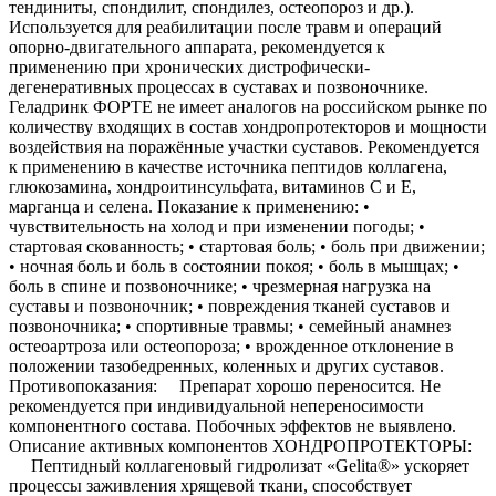
тендиниты, спондилит, спондилез, остеопороз и др.).
Используется для реабилитации после травм и операций
опорно-двигательного аппарата, рекомендуется к
применению при хронических дистрофически-
дегенеративных процессах в суставах и позвоночнике.
Геладринк ФОРТЕ не имеет аналогов на российском рынке по
количеству входящих в состав хондропротекторов и мощности
воздействия на поражённые участки суставов. Рекомендуется
к применению в качестве источника пептидов коллагена,
глюкозамина, хондроитинсульфата, витаминов С и Е,
марганца и селена. Показание к применению: •
чувствительность на холод и при изменении погоды; •
стартовая скованность; • стартовая боль; • боль при движении;
• ночная боль и боль в состоянии покоя; • боль в мышцах; •
боль в спине и позвоночнике; • чрезмерная нагрузка на
суставы и позвоночник; • повреждения тканей суставов и
позвоночника; • спортивные травмы; • семейный анамнез
остеоартроза или остеопороза; • врожденное отклонение в
положении тазобедренных, коленных и других суставов.
Противопоказания: Препарат хорошо переносится. Не
рекомендуется при индивидуальной непереносимости
компонентного состава. Побочных эффектов не выявлено.
Описание активных компонентов ХОНДРОПРОТЕКТОРЫ:
Пептидный коллагеновый гидролизат «Gelita®» ускоряет
процессы заживления хрящевой ткани, способствует