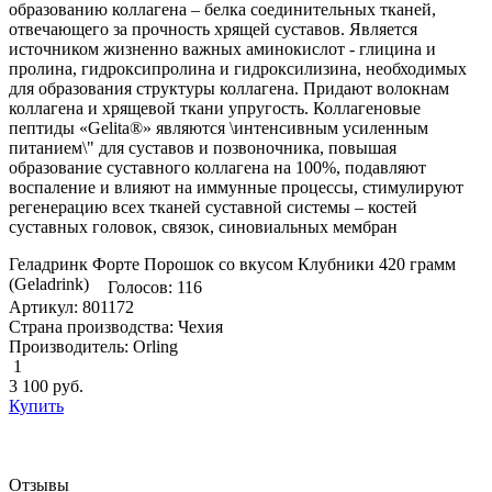
образованию коллагена – белка соединительных тканей,
отвечающего за прочность хрящей суставов. Является
источником жизненно важных аминокислот - глицина и
пролина, гидроксипролина и гидроксилизина, необходимых
для образования структуры коллагена. Придают волокнам
коллагена и хрящевой ткани упругость. Коллагеновые
пептиды «Gelita®» являются \интенсивным усиленным
питанием\" для суставов и позвоночника, повышая
образование суставного коллагена на 100%, подавляют
воспаление и влияют на иммунные процессы, стимулируют
регенерацию всех тканей суставной системы – костей
суставных головок, связок, синовиальных мембран
Геладринк Форте Порошок со вкусом Клубники 420 грамм
(Geladrink)
Голосов: 116
Артикул: 801172
Страна производства: Чехия
Производитель: Orling
1
3 100
руб.
Купить
Отзывы