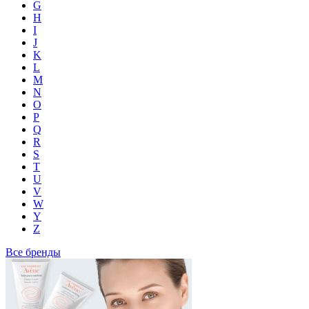
G
H
I
J
K
L
M
N
O
P
Q
R
S
T
U
V
W
Y
Z
Все бренды