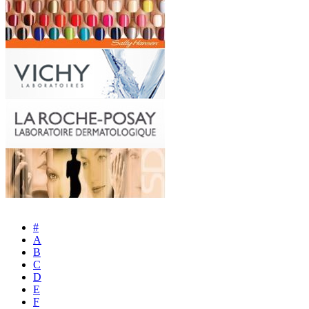
#
A
B
C
D
E
F