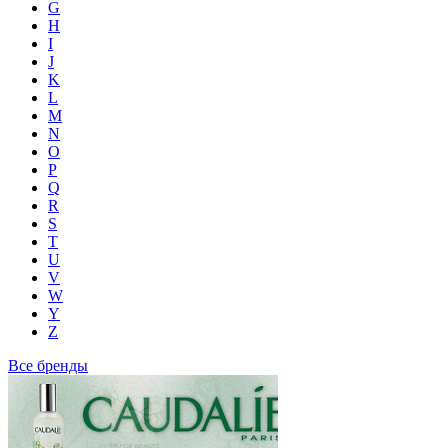
G
H
I
J
K
L
M
N
O
P
Q
R
S
T
U
V
W
Y
Z
Все бренды