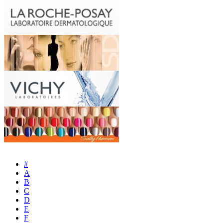
#
A
B
C
D
E
F