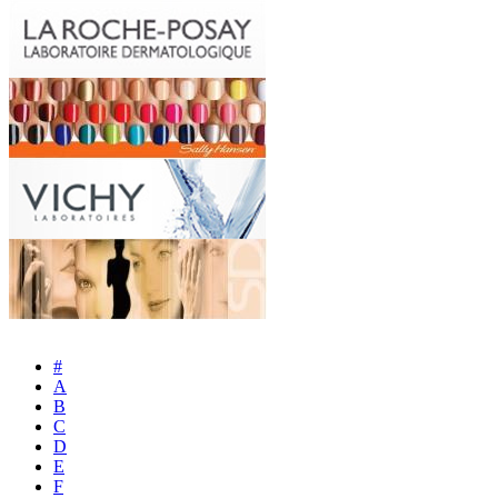
#
A
B
C
D
E
F