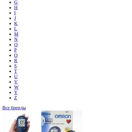
G
H
I
J
K
L
M
N
O
P
Q
R
S
T
U
V
W
Y
Z
Все бренды