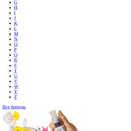
G
H
I
J
K
L
M
N
O
P
Q
R
S
T
U
V
W
Y
Z
Все бренды