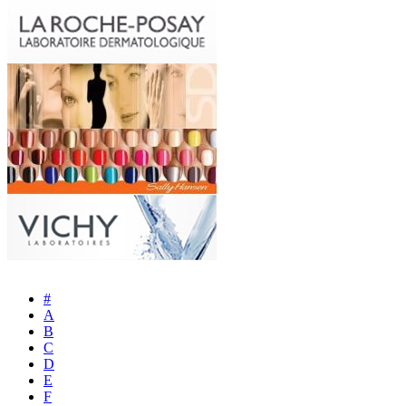
#
A
B
C
D
E
F