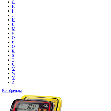
G
H
I
J
K
L
M
N
O
P
Q
R
S
T
U
V
W
Y
Z
Все бренды