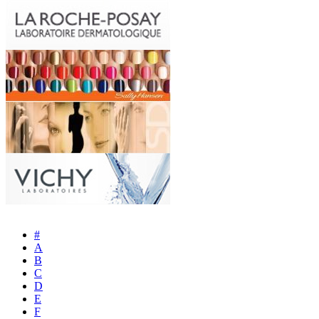
#
A
B
C
D
E
F