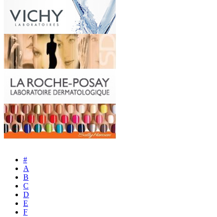
#
A
B
C
D
E
F