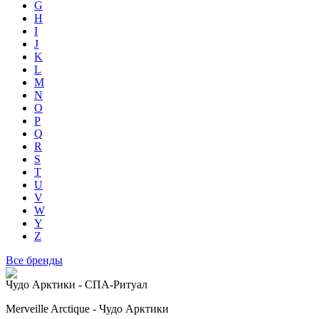
G
H
I
J
K
L
M
N
O
P
Q
R
S
T
U
V
W
Y
Z
Все бренды
Чудо Арктики - СПА-Ритуал
Merveille Arctique - Чудо Арктики