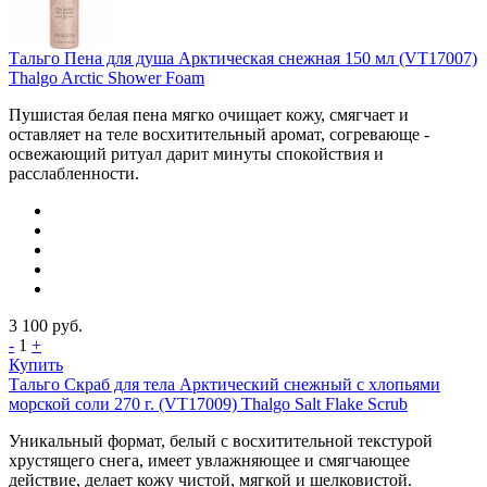
Тальго Пена для душа Арктическая снежная 150 мл (VT17007)
Thalgo Arctic Shower Foam
Пушистая белая пена мягко очищает кожу, смягчает и
оставляет на теле восхитительный аромат, согревающе -
освежающий ритуал дарит минуты спокойствия и
расслабленности.
3 100
руб.
-
1
+
Купить
Тальго Скраб для тела Арктический снежный с хлопьями
морской соли 270 г. (VT17009) Thalgo Salt Flake Scrub
Уникальный формат, белый с восхитительной текстурой
хрустящего снега, имеет увлажняющее и смягчающее
действие, делает кожу чистой, мягкой и шелковистой.