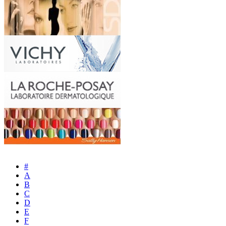
#
A
B
C
D
E
F