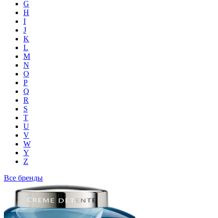
G
H
I
J
K
L
M
N
O
P
Q
R
S
T
U
V
W
Y
Z
Все бренды