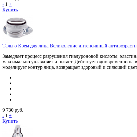
-
1
+
Купить
Тальго Крем для лица Великолепие интенсивный антивозрастной
Замедляет процесс разрушения гиалуроновой кислоты, эластин
максимально увлажняет и питает. Действует одновременно на в
моделирует контур лица, возвращает здоровый и сияющий цвет
9 730
руб.
-
1
+
Купить