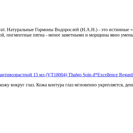
ат. Натуральные Гормоны Водорослей (H.A.H.) - это истинные 
угой, пигментные пятна - менее заметными и морщины явно умен
нтивозрастной 15 мл (VT18004) Thalgo Soin d*Excellence Regard 
жу вокруг глаз. Кожа контура глаз мгновенно укрепляется, день