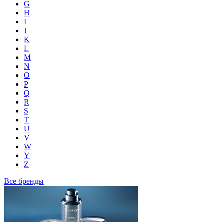
G
H
I
J
K
L
M
N
O
P
Q
R
S
T
U
V
W
Y
Z
Все бренды