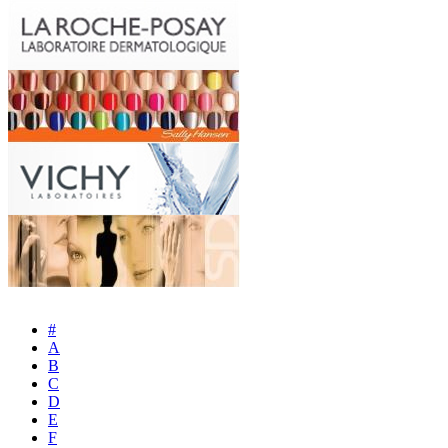
#
A
B
C
D
E
F