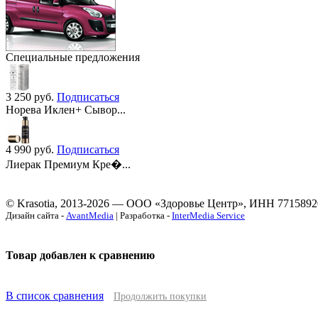
Специальные предложения
3 250
руб.
Подписаться
Норева Иклен+ Сывор...
4 990
руб.
Подписаться
Лиерак Премиум Кре�...
© Krasotia, 2013-2026 — ООО «Здоровье Центр», ИНН 7715892
Дизайн сайта -
AvantMedia
| Разработка -
InterMedia Service
Товар добавлен к сравнению
В список сравнения
Продолжить покупки