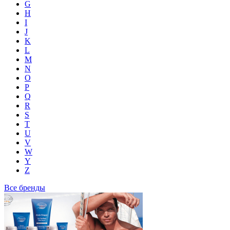
G
H
I
J
K
L
M
N
O
P
Q
R
S
T
U
V
W
Y
Z
Все бренды