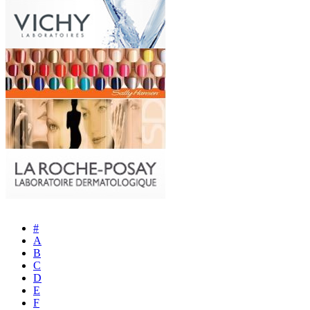
#
A
B
C
D
E
F